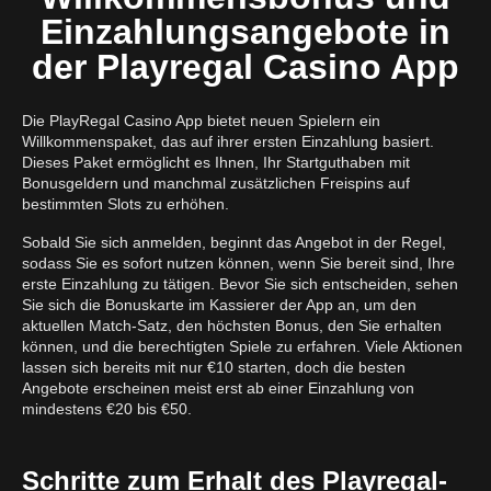
Einzahlungsangebote in
der Playregal Casino App
Die PlayRegal Casino App bietet neuen Spielern ein
Willkommenspaket, das auf ihrer ersten Einzahlung basiert.
Dieses Paket ermöglicht es Ihnen, Ihr Startguthaben mit
Bonusgeldern und manchmal zusätzlichen Freispins auf
bestimmten Slots zu erhöhen.
Sobald Sie sich anmelden, beginnt das Angebot in der Regel,
sodass Sie es sofort nutzen können, wenn Sie bereit sind, Ihre
erste Einzahlung zu tätigen. Bevor Sie sich entscheiden, sehen
Sie sich die Bonuskarte im Kassierer der App an, um den
aktuellen Match-Satz, den höchsten Bonus, den Sie erhalten
können, und die berechtigten Spiele zu erfahren. Viele Aktionen
lassen sich bereits mit nur €10 starten, doch die besten
Angebote erscheinen meist erst ab einer Einzahlung von
mindestens €20 bis €50.
Schritte zum Erhalt des Playregal-