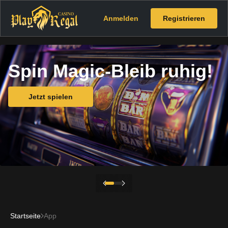
Anmelden
Registrieren
Spin Magic-Bleib ruhig!
Jetzt spielen
Startseite
App