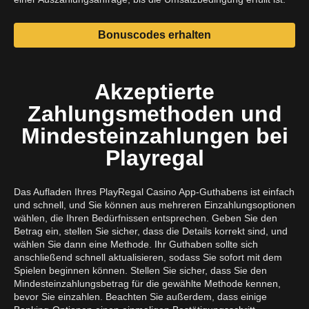
Bonuscodes erhalten
Akzeptierte
Zahlungsmethoden und
Mindesteinzahlungen bei
Playregal
Das Aufladen Ihres PlayRegal Casino App-Guthabens ist einfach
und schnell, und Sie können aus mehreren Einzahlungsoptionen
wählen, die Ihren Bedürfnissen entsprechen. Geben Sie den
Betrag ein, stellen Sie sicher, dass die Details korrekt sind, und
wählen Sie dann eine Methode. Ihr Guthaben sollte sich
anschließend schnell aktualisieren, sodass Sie sofort mit dem
Spielen beginnen können. Stellen Sie sicher, dass Sie den
Mindesteinzahlungsbetrag für die gewählte Methode kennen,
bevor Sie einzahlen. Beachten Sie außerdem, dass einige