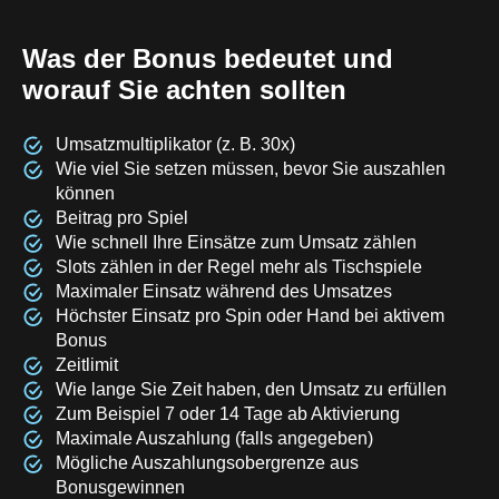
Was der Bonus bedeutet und
worauf Sie achten sollten
Umsatzmultiplikator (z. B. 30x)
Wie viel Sie setzen müssen, bevor Sie auszahlen
können
Beitrag pro Spiel
Wie schnell Ihre Einsätze zum Umsatz zählen
Slots zählen in der Regel mehr als Tischspiele
Maximaler Einsatz während des Umsatzes
Höchster Einsatz pro Spin oder Hand bei aktivem
Bonus
Zeitlimit
Wie lange Sie Zeit haben, den Umsatz zu erfüllen
Zum Beispiel 7 oder 14 Tage ab Aktivierung
Maximale Auszahlung (falls angegeben)
Mögliche Auszahlungsobergrenze aus
Bonusgewinnen