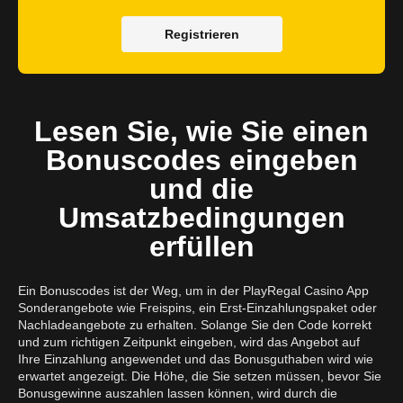
Registrieren
Lesen Sie, wie Sie einen
Bonuscodes eingeben
und die
Umsatzbedingungen
erfüllen
Ein Bonuscodes ist der Weg, um in der PlayRegal Casino App
Sonderangebote wie Freispins, ein Erst-Einzahlungspaket oder
Nachladeangebote zu erhalten. Solange Sie den Code korrekt
und zum richtigen Zeitpunkt eingeben, wird das Angebot auf
Ihre Einzahlung angewendet und das Bonusguthaben wird wie
erwartet angezeigt. Die Höhe, die Sie setzen müssen, bevor Sie
Bonusgewinne auszahlen lassen können, wird durch die