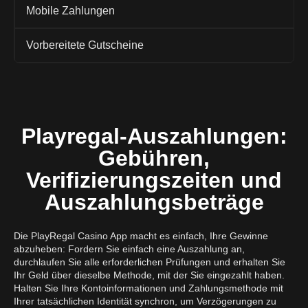
Mobile Zahlungen
Vorbereitete Gutscheine
Playregal-Auszahlungen:
Gebühren,
Verifizierungszeiten und
Auszahlungsbeträge
Die PlayRegal Casino App macht es einfach, Ihre Gewinne
abzuheben: Fordern Sie einfach eine Auszahlung an,
durchlaufen Sie alle erforderlichen Prüfungen und erhalten Sie
Ihr Geld über dieselbe Methode, mit der Sie eingezahlt haben.
Halten Sie Ihre Kontoinformationen und Zahlungsmethode mit
Ihrer tatsächlichen Identität synchron, um Verzögerungen zu