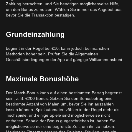
Zahlung betrachten, und Sie benötigen möglicherweise Hilfe,
um den Bonus zu nutzen. Wählen Sie immer das Angebot aus,
bevor Sie die Transaktion bestätigen.
Grundeinzahlung
beginnt in der Regel bei €10, kann jedoch bei manchen
Methoden höher sein. Prüfen Sie die Allgemeinen
Geschäftsbedingungen der App auf gängige Willkommensboni.
Maximale Bonushöhe
Der Match-Bonus kann auf einen bestimmten Betrag begrenzt
sein, z. B. €200 Bonus. Setzen Sie den Bonusbetrag eine
bestimmte Anzahl von Malen um, bevor Sie ihn auszahlen
lassen können. Spielautomaten zählen in der Regel mehr als
Tischspiele, und einige Spiele sind möglicherweise nicht
enthalten. Sobald der Bonus gutgeschrieben ist, haben Sie
möglicherweise nur eine begrenzte Zeit, um ihn zu nutzen.