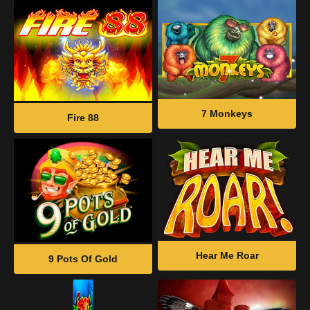
7 Monkeys
Fire 88
Hear Me Roar
9 Pots Of Gold