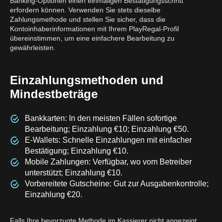
Banking-Optionen einen einmaligen Bestätigungsschritt
erfordern können. Verwenden Sie stets dieselbe
Zahlungsmethode und stellen Sie sicher, dass die
Kontoinhaberinformationen mit Ihrem PlayRegal-Profil
übereinstimmen, um eine einfachere Bearbeitung zu
gewährleisten.
Einzahlungsmethoden und
Mindestbeträge
Bankkarten: In den meisten Fällen sofortige
Bearbeitung; Einzahlung €10; Einzahlung €50.
E-Wallets: Schnelle Einzahlungen mit einfacher
Bestätigung; Einzahlung €10.
Mobile Zahlungen: Verfügbar, wo vom Betreiber
unterstützt; Einzahlung €10.
Vorbereitete Gutscheine: Gut zur Ausgabenkontrolle;
Einzahlung €20.
Falls Ihre bevorzugte Methode im Kassierer nicht angezeigt