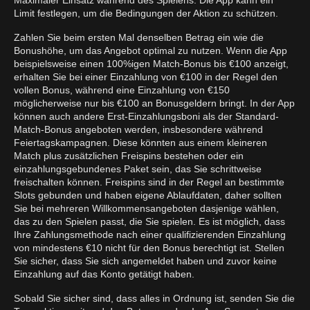
Maximaler Einsatz während des Spielens: Die App kann ein
Limit festlegen, um die Bedingungen der Aktion zu schützen.
Zahlen Sie beim ersten Mal denselben Betrag ein wie die
Bonushöhe, um das Angebot optimal zu nutzen. Wenn die App
beispielsweise einen 100%igen Match-Bonus bis €100 anzeigt,
erhalten Sie bei einer Einzahlung von €100 in der Regel den
vollen Bonus, während eine Einzahlung von €150
möglicherweise nur bis €100 an Bonusgeldern bringt. In der App
können auch andere Erst-Einzahlungsboni als der Standard-
Match-Bonus angeboten werden, insbesondere während
Feiertagskampagnen. Diese könnten aus einem kleineren
Match plus zusätzlichen Freispins bestehen oder ein
einzahlungsgebundenes Paket sein, das Sie schrittweise
freischalten können. Freispins sind in der Regel an bestimmte
Slots gebunden und haben eigene Ablaufdaten, daher sollten
Sie bei mehreren Willkommensangeboten dasjenige wählen,
das zu den Spielen passt, die Sie spielen. Es ist möglich, dass
Ihre Zahlungsmethode nach einer qualifizierenden Einzahlung
von mindestens €10 nicht für den Bonus berechtigt ist. Stellen
Sie sicher, dass Sie sich angemeldet haben und zuvor keine
Einzahlung auf das Konto getätigt haben.
Sobald Sie sicher sind, dass alles in Ordnung ist, senden Sie die