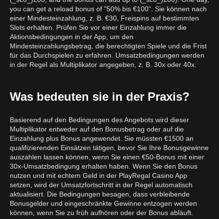
you can get a reload bonus of "50% bis €100“. Sie können nach
einer Mindesteinzahlung, z. B. €30, Freispins auf bestimmten
Slots erhalten. Prüfen Sie vor einer Einzahlung immer die
Aktionsbedingungen in der App, um den
Mindesteinzahlungsbetrag, die berechtigten Spiele und die Frist
für das Durchspielen zu erfahren. Umsatzbedingungen werden
in der Regel als Multiplikator angegeben, z. B. 30x oder 40x.
Was bedeuten sie in der Praxis?
Basierend auf den Bedingungen des Angebots wird dieser
Multiplikator entweder auf den Bonusbetrag oder auf die
Einzahlung plus Bonus angewendet. Sie müssten €1500 an
qualifizierenden Einsätzen tätigen, bevor Sie Ihre Bonusgewinne
auszahlen lassen können, wenn Sie einen €50-Bonus mit einer
30x-Umsatzbedingung erhalten haben. Wenn Sie den Bonus
nutzen und mit echtem Geld in der PlayRegal Casino App
setzen, wird der Umsatzfortschritt in der Regel automatisch
aktualisiert. Die Bedingungen besagen, dass verbleibende
Bonusgelder und eingeschränkte Gewinne entzogen werden
können, wenn Sie zu früh aufhören oder der Bonus abläuft.