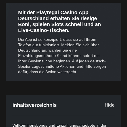
Mit der Playregal Casino App
Deutschland erhalten Sie riesige
Boni, spielen Slots schnell und an
Live-Casino-Tischen.
Die App ist so konzipiert, dass sie auf Ihrem
Telefon gut funktioniert. Melden Sie sich über
Deutschland an, wählen Sie eine
Einzahlungsmethode € und können sofort mit
Ihrer Gewinnsuche beginnen. Auf jeden deutsch-
Spieler zugeschnittene Aktionen und Hilfe sorgen
dafür, dass die Action weitergeht.
Inhaltsverzeichnis
Hide
Willkommensbonus und Einzahlungsangebote in der