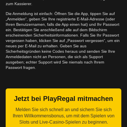
zum Kassierer.
Die Anmeldung ist einfach: Öffnen Sie die App, tippen Sie auf
„Anmelden“, geben Sie Ihre registrierte E-Mail-Adresse (oder
Ihren Benutzernamen, falls die App einen hat) und Ihr Passwort
ein. Bestätigen Sie anschließend alle auf dem Bildschirm
erscheinenden Sicherheitsinformationen. Falls Sie Ihr Passwort
vergessen haben, klicken Sie auf „Passwort vergessen“, um ein
neues per E-Mail zu erhalten. Geben Sie aus
Sicherheitsgründen keine Codes heraus und senden Sie Ihre
Anmeldedaten nicht an Personen, die sich als Support
ausgeben; echter Support wird Sie niemals nach Ihrem
Passwort fragen.
Jetzt bei PlayRegal mitmachen
Melden Sie sich schnell an und sichern Sie sich
Ihren Willkommensbonus, um mit dem Spielen von
Slots und Live-Casino-Spielen zu beginnen.