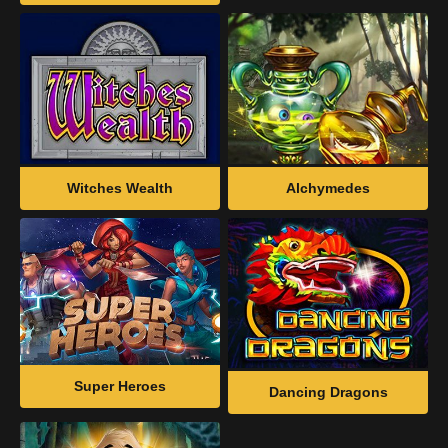
Witches Wealth
Alchymedes
Super Heroes
Dancing Dragons