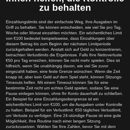
zu behalten
Einzahlungslimits sind der einfachste Weg, Ihre Ausgaben im
Griff zu behalten. Sie können entscheiden, wie viel Sie pro Tag,
Woche oder Monat einzahlen möchten. Ein wöchentliches Limit
von €100 bedeutet beispielsweise, dass Einzahlungen über
diesem Betrag bis zum Beginn der nächsten Limitperiode
zurückgehalten werden. Anstatt sich auf Geld zu konzentrieren,
betrachten Verlustlimits die Ergebnisse. Falls Ihre Nettoverluste
€50 pro Tag erreichen, können Sie nicht mehr spielen. Dies ist
hilfreich, wenn Sie unabhängig davon, wie viel Sie zuvor
eingezahlt haben, eine feste Grenze wünschen. Wenn die Zeit
knapp ist, aber kein Geld auf dem Spiel steht, können Sitzungs-
Timeouts helfen. Mit einem Timeout können Sie für eine
bestimmte Zeit nicht um echtes Geld spielen, sodass Sie eine
Pause einlegen können, ohne Ihr Konto dauerhaft zu schließen.
Ein Beispiel für eine Einzahlungsobergrenze ist ein
wöchentliches Limit von €100, um die Ausgaben unter Kontrolle
zu halten. Beispiel für ein Verlustlimit: €50 tägliches Verlustlimit,
um Verluste zu verfolgen. Eine 24-stündige Pause ist eine gute
Möglichkeit, Ihre Routine nach einer langen Sitzung
zurückzusetzen. Wählen Sie Ihre Zahlen, bevor Sie mit dem