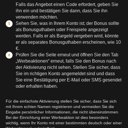
Falls das Angebot einen Code erfordert, geben Sie
ihn ein und bestätigen Sie dann, dass Sie ihn
verwenden möchten.
Sehen Sie, was in Ihrem Konto ist; der Bonus sollte
als Bonusguthaben oder Freispiele angezeigt
werden. Falls er als Bargeld vergeben wird, könnte
er als separates Bonusguthaben erscheinen, wie 10
€.
Prüfen Sie die Seite erneut und öffnen Sie den Tab
„Werbeaktionen“ erneut, falls Sie den Bonus nach
der Aktivierung nicht sehen. Stellen Sie sicher, dass
Sie im richtigen Konto angemeldet sind und dass
Sie eine Bestätigung per E-Mail oder SMS gesendet
oder erhalten haben.
Für die einfachste Aktivierung stellen Sie sicher, dass Sie sich
mit Ihrem echten Namen registrieren und vermeiden Sie die
Eingabe persönlicher Informationen, die nicht übereinstimmen.
Bei der Einrichtung einer Werbeaktion ist dies besonders
wichtig, wenn Ihr Konto mit einer bestimmten deutsch oder einer