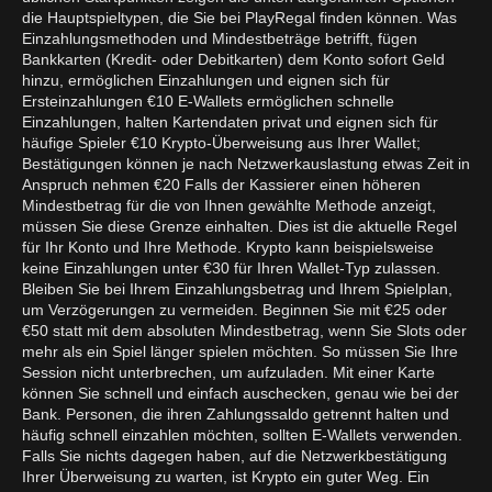
die Hauptspieltypen, die Sie bei PlayRegal finden können. Was
Einzahlungsmethoden und Mindestbeträge betrifft, fügen
Bankkarten (Kredit- oder Debitkarten) dem Konto sofort Geld
hinzu, ermöglichen Einzahlungen und eignen sich für
Ersteinzahlungen €10 E-Wallets ermöglichen schnelle
Einzahlungen, halten Kartendaten privat und eignen sich für
häufige Spieler €10 Krypto-Überweisung aus Ihrer Wallet;
Bestätigungen können je nach Netzwerkauslastung etwas Zeit in
Anspruch nehmen €20 Falls der Kassierer einen höheren
Mindestbetrag für die von Ihnen gewählte Methode anzeigt,
müssen Sie diese Grenze einhalten. Dies ist die aktuelle Regel
für Ihr Konto und Ihre Methode. Krypto kann beispielsweise
keine Einzahlungen unter €30 für Ihren Wallet-Typ zulassen.
Bleiben Sie bei Ihrem Einzahlungsbetrag und Ihrem Spielplan,
um Verzögerungen zu vermeiden. Beginnen Sie mit €25 oder
€50 statt mit dem absoluten Mindestbetrag, wenn Sie Slots oder
mehr als ein Spiel länger spielen möchten. So müssen Sie Ihre
Session nicht unterbrechen, um aufzuladen. Mit einer Karte
können Sie schnell und einfach auschecken, genau wie bei der
Bank. Personen, die ihren Zahlungssaldo getrennt halten und
häufig schnell einzahlen möchten, sollten E-Wallets verwenden.
Falls Sie nichts dagegen haben, auf die Netzwerkbestätigung
Ihrer Überweisung zu warten, ist Krypto ein guter Weg. Ein