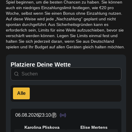
Spiel beginnen, um die besten Chancen zu haben. Sie können
auch ein niedriges Einzahlungslimit festlegen, wie €20 pro
Woche, selbst wenn Sie einen Bonus ohne Einzahlung nutzen.
Auf diese Weise wird jede „Nachzahlung“ geplant und nicht
spontan durchgeführt. Aus Sicherheitsgründen kann es
erforderlich sein, Limits für eine Weile aufzuschieben, bevor sie
verschärft werden können. Legen Sie Limits einmal fest und
halten Sie sich jederzeit daran, wenn Sie aus Deutschland
spielen und Ihr Budget auf allen Geräten gleich halten möchten.
Platziere Deine Wette
Alle
06.08.2026
23:10
Karolina Pliskova
Elise Mertens