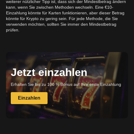
weiterer nützlicher Tipp ist, dass sich der Mindestbetrag ändern
kann, wenn Sie zwischen Methoden wechseln. Eine €10-
Einzahlung könnte für Karten funktionieren, aber dieser Betrag
könnte für Krypto zu gering sein. Für jede Methode, die Sie
verwenden möchten, sollten Sie immer den Mindestbetrag
prüfen.
Jetzt einzahlen
Erhalten Sie bis zu 100 % Bonus auf Ihre erste Einzahlung
Einzahlen