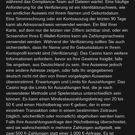
während das Compliance-Team auf Dateien wartet. Eine häufige
Anforderung für die Verifizierung ist ein Identitätsnachweis, wie
ein amtlicher Ausweis mit Ihrem Namen und Geburtsdatum.
Eine Stromrechnung oder ein Kontoauszug der letzten 90 Tage
kann als Adressnachweis verwendet werden. Ein Bild Ihrer
Karte, auf dem nur die letzten vier Ziffern sichtbar sind, oder ein
Screenshot Ihres E-Wallet-Kontos kann als Zahlungsnachweis
verwendet werden. Während der Verifizierung sollten Sie auch
sicherstellen, dass Ihr Name und Ihr Geburtsdatum in Ihrem
Kontoprofil korrekt sind (Verifizierung). Das Casino kann weitere
Informationen anfordern, bevor es Ihre Gewinne freigibt, falls
Sie angeben, aus Deutschland zu sein, Ihre Ausweise jedoch
eine andere Adresse zeigen, oder falls Ihr angegebenes
deutsch nicht mit den von Ihnen vorgelegten Ausweisen
übereinstimmt. Erwartungen und Limits für Auszahlungen: Das
Casino legt die Limits für Auszahlungen fest, die je nach
verwendeter Methode und Spielerstatus unterschiedlich sein
können. Es kann einen Mindestauszahlungsbetrag von 20 bis
50 € und einen Höchstbetrag von € geben, der in einer
einzelnen Transaktion oder in einem bestimmten Zeitraum
(täglich, wöchentlich oder monatlich) abgehoben werden kann.
Falls Ihre Auszahlungsanfrage den Höchstbetrag überschreitet,
wird sie wahrscheinlich in mehrere Zahlungen aufgeteilt, wie
zwei 500 €-Zahlungen statt einer 1.000 €-Anfrage. Es ist