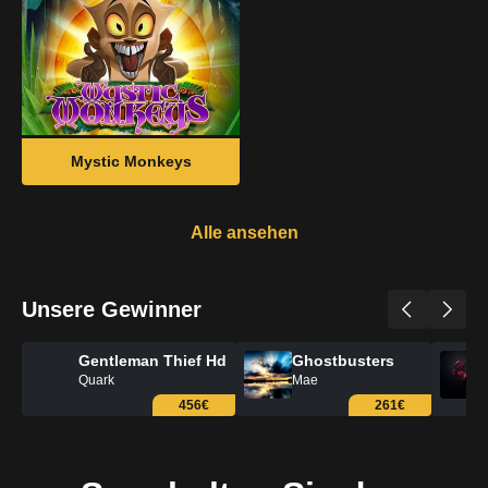
Mystic Monkeys
Alle ansehen
Unsere Gewinner
Gentleman Thief Hd
Ghostbusters
Quark
Mae
456€
261€