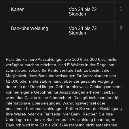
Karten
Von 24 bis 72
1 bi
Stunden
Banküberweisung
Von 24 bis 72
2 bi
Stunden
Falls Sie kleinere Auszahlungen wie 100 € bis 300 € schneller
verfügbar machen möchten, sind E-Wallets in der Regel am
schnellsten, sobald Ihr Konto verifiziert ist. Es besteht die
Möglichkeit, dass Banküberweisungen für Auszahlungen von
€1.000 oder mehr stabiler sind, aber der gesamte Vorgang
dauert in der Regel länger. Gebührenhinweis: Zahlungsanbieter
können eigene Gebühren für Auszahlungen erheben, selbst
wenn das Casino keine € berechnet. Dies gilt insbesondere für
internationale Überweisungen, Währungswechsel oder
bestimmte Kartenauszahlungen. Prüfen Sie vor der Bestätigung
Ihre Wallet- oder die Tarifseite Ihrer Bank. Reichen Sie Ihre
Unterlagen ein, bevor Sie Ihre erste Auszahlung beantragen.
Dadurch wird Ihre 50 bis 200 €-Auszahlung nicht aufgehalten,