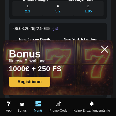
1
X
2
2.1
3.2
1.85
06.08.2026
22:50
New Jersey Devils
New York Islanders
1
X
2
Bonus
2
3.85
3
für erste Einzahlung
1000€ + 250 FS
06.08.2026
23:20
Columbus Blue Jackets
Buffalo Sabres
Registrieren
1
X
2
2.05
3.9
2.85
1
2
3
4
Weiter
App
Bonus
Menü
Promo-Code
Keine Einzahlungsprämie