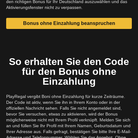
den richtigen Bonus für Ihr Deutschland auszuwählen und das
Aktivierungsfenster nicht zu verpassen.
Bonus ohne Einzahlung beanspruchen
So erhalten Sie den Code
für den Bonus ohne
Einzahlung
PlayRegal vergibt Boni ohne Einzahlung für kurze Zeiträume.
Der Code ist aktiv, wenn Sie ihn in Ihrem Konto oder in der
offiziellen Nachricht sehen. Falls Sie nicht angemeldet sind,
bevor Sie versuchen, etwas zu aktivieren, wird der Bonus
möglicherweise nicht mit Ihrem Profil verknüpft. Melden Sie sich
an und füllen Sie Ihr Profil mit Ihrem Namen, Geburtsdatum und
Ihrer Adresse aus. Falls gefragt, bestätigen Sie bitte Ihre E-Mail-
Adresse und Telefonnummer. Wählen Sie das Angebot „Ohne