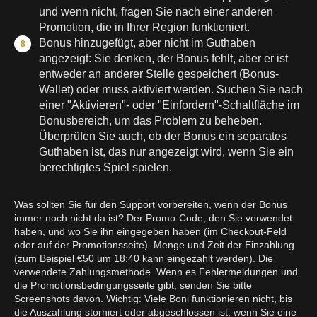
und wenn nicht, fragen Sie nach einer anderen
Promotion, die in Ihrer Region funktioniert.
Bonus hinzugefügt, aber nicht im Guthaben
angezeigt: Sie denken, der Bonus fehlt, aber er ist
entweder an anderer Stelle gespeichert (Bonus-
Wallet) oder muss aktiviert werden. Suchen Sie nach
einer "Aktivieren"- oder "Einfordern"-Schaltfläche im
Bonusbereich, um das Problem zu beheben.
Überprüfen Sie auch, ob der Bonus ein separates
Guthaben ist, das nur angezeigt wird, wenn Sie ein
berechtigtes Spiel spielen.
Was sollten Sie für den Support vorbereiten, wenn der Bonus
immer noch nicht da ist? Der Promo-Code, den Sie verwendet
haben, und wo Sie ihn eingegeben haben (im Checkout-Feld
oder auf der Promotionsseite). Menge und Zeit der Einzahlung
(zum Beispiel €50 um 18:40 kann eingezahlt werden). Die
verwendete Zahlungsmethode. Wenn es Fehlermeldungen und
die Promotionsbedingungsseite gibt, senden Sie bitte
Screenshots davon. Wichtig: Viele Boni funktionieren nicht, bis
die Auszahlung storniert oder abgeschlossen ist, wenn Sie eine