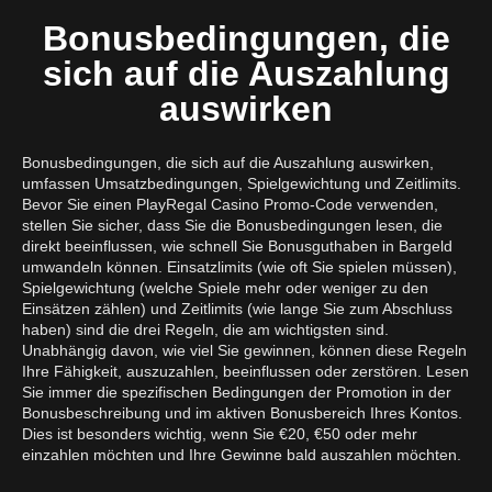
Bonusbedingungen, die
sich auf die Auszahlung
auswirken
Bonusbedingungen, die sich auf die Auszahlung auswirken,
umfassen Umsatzbedingungen, Spielgewichtung und Zeitlimits.
Bevor Sie einen PlayRegal Casino Promo-Code verwenden,
stellen Sie sicher, dass Sie die Bonusbedingungen lesen, die
direkt beeinflussen, wie schnell Sie Bonusguthaben in Bargeld
umwandeln können. Einsatzlimits (wie oft Sie spielen müssen),
Spielgewichtung (welche Spiele mehr oder weniger zu den
Einsätzen zählen) und Zeitlimits (wie lange Sie zum Abschluss
haben) sind die drei Regeln, die am wichtigsten sind.
Unabhängig davon, wie viel Sie gewinnen, können diese Regeln
Ihre Fähigkeit, auszuzahlen, beeinflussen oder zerstören. Lesen
Sie immer die spezifischen Bedingungen der Promotion in der
Bonusbeschreibung und im aktiven Bonusbereich Ihres Kontos.
Dies ist besonders wichtig, wenn Sie €20, €50 oder mehr
einzahlen möchten und Ihre Gewinne bald auszahlen möchten.