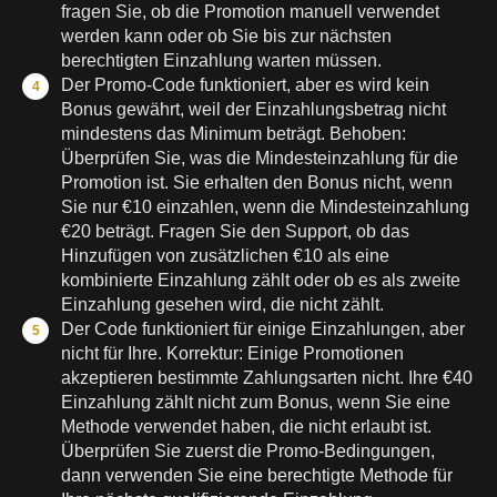
fragen Sie, ob die Promotion manuell verwendet
werden kann oder ob Sie bis zur nächsten
berechtigten Einzahlung warten müssen.
Der Promo-Code funktioniert, aber es wird kein
Bonus gewährt, weil der Einzahlungsbetrag nicht
mindestens das Minimum beträgt. Behoben:
Überprüfen Sie, was die Mindesteinzahlung für die
Promotion ist. Sie erhalten den Bonus nicht, wenn
Sie nur €10 einzahlen, wenn die Mindesteinzahlung
€20 beträgt. Fragen Sie den Support, ob das
Hinzufügen von zusätzlichen €10 als eine
kombinierte Einzahlung zählt oder ob es als zweite
Einzahlung gesehen wird, die nicht zählt.
Der Code funktioniert für einige Einzahlungen, aber
nicht für Ihre. Korrektur: Einige Promotionen
akzeptieren bestimmte Zahlungsarten nicht. Ihre €40
Einzahlung zählt nicht zum Bonus, wenn Sie eine
Methode verwendet haben, die nicht erlaubt ist.
Überprüfen Sie zuerst die Promo-Bedingungen,
dann verwenden Sie eine berechtigte Methode für