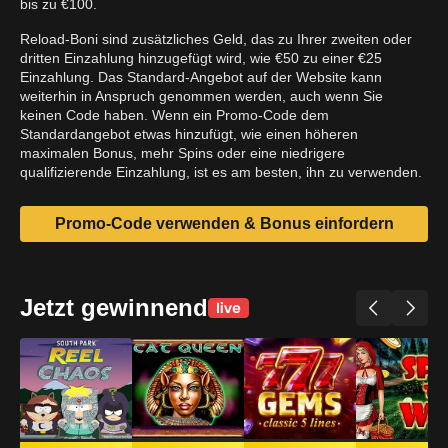
bis zu €100.
Reload-Boni sind zusätzliches Geld, das zu Ihrer zweiten oder
dritten Einzahlung hinzugefügt wird, wie €50 zu einer €25
Einzahlung. Das Standard-Angebot auf der Website kann
weiterhin in Anspruch genommen werden, auch wenn Sie
keinen Code haben. Wenn ein Promo-Code dem
Standardangebot etwas hinzufügt, wie einen höheren
maximalen Bonus, mehr Spins oder eine niedrigere
qualifizierende Einzahlung, ist es am besten, ihn zu verwenden.
Promo-Code verwenden & Bonus einfordern
Jetzt gewinnend