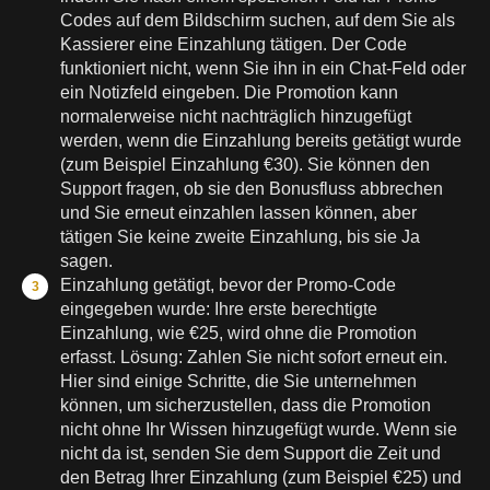
Codes auf dem Bildschirm suchen, auf dem Sie als
Kassierer eine Einzahlung tätigen. Der Code
funktioniert nicht, wenn Sie ihn in ein Chat-Feld oder
ein Notizfeld eingeben. Die Promotion kann
normalerweise nicht nachträglich hinzugefügt
werden, wenn die Einzahlung bereits getätigt wurde
(zum Beispiel Einzahlung €30). Sie können den
Support fragen, ob sie den Bonusfluss abbrechen
und Sie erneut einzahlen lassen können, aber
tätigen Sie keine zweite Einzahlung, bis sie Ja
sagen.
Einzahlung getätigt, bevor der Promo-Code
eingegeben wurde: Ihre erste berechtigte
Einzahlung, wie €25, wird ohne die Promotion
erfasst. Lösung: Zahlen Sie nicht sofort erneut ein.
Hier sind einige Schritte, die Sie unternehmen
können, um sicherzustellen, dass die Promotion
nicht ohne Ihr Wissen hinzugefügt wurde. Wenn sie
nicht da ist, senden Sie dem Support die Zeit und
den Betrag Ihrer Einzahlung (zum Beispiel €25) und