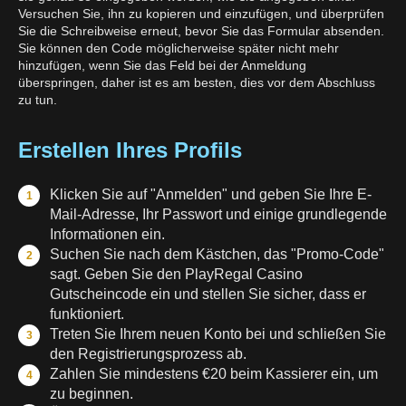
Versuchen Sie, ihn zu kopieren und einzufügen, und überprüfen
Sie die Schreibweise erneut, bevor Sie das Formular absenden.
Sie können den Code möglicherweise später nicht mehr
hinzufügen, wenn Sie das Feld bei der Anmeldung
überspringen, daher ist es am besten, dies vor dem Abschluss
zu tun.
Erstellen Ihres Profils
Klicken Sie auf "Anmelden" und geben Sie Ihre E-
Mail-Adresse, Ihr Passwort und einige grundlegende
Informationen ein.
Suchen Sie nach dem Kästchen, das "Promo-Code"
sagt. Geben Sie den PlayRegal Casino
Gutscheincode ein und stellen Sie sicher, dass er
funktioniert.
Treten Sie Ihrem neuen Konto bei und schließen Sie
den Registrierungsprozess ab.
Zahlen Sie mindestens €20 beim Kassierer ein, um
zu beginnen.