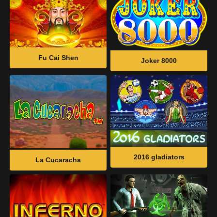
Fehler bei der Eingabe des Promo-Codes und wie
fehlende Boni behoben werden
Kontoeinrichtung bei Playregal Casino
Fu Cai Shen
Joker 8000
2016 gladiators
La Cucaracha